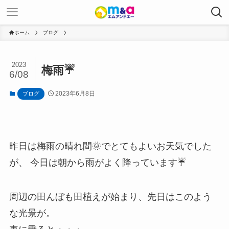
ホーム
ブログ
2023
梅雨☔
6/08
2023年6月8日
ブログ
昨日は梅雨の晴れ間🌞でとてもよいお天気でした
が、 今日は朝から雨がよく降っています☔
周辺の田んぼも田植えが始まり、先日はこのよう
な光景が。